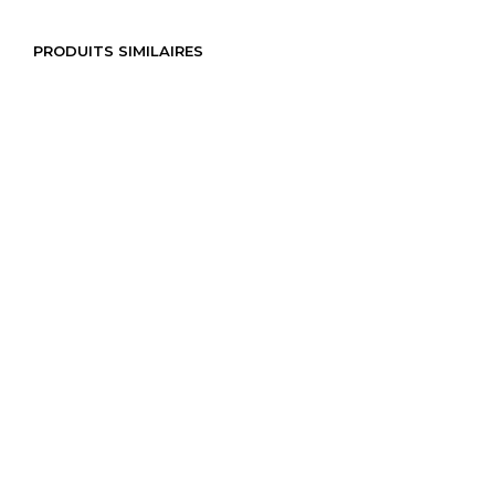
PRODUITS SIMILAIRES
120,00
€
120,00
€
AJOUTER AU PANIER
AJOUTER AU PANIER
125,00
€
175,00
€
AJOUTER AU PANIER
AJOUTER AU PANIER