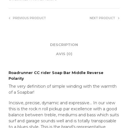
PREVIOUS PRODUCT
NEXT PRODUCT
DESCRIPTION
AVIS (0)
Roadrunner CC rider Soap Bar Middle Reverse
Polarity
The very definition of simple winding with the warmth
of a Soapbar!
Incisive, precise, dynamic and expressive… In our view
this is the rock n roll pickup par excellence with a good
balance between treble, mediums and bass which suits
surf and garage sounds well and is totally transposable
to a blues style. This is the brand’s representative