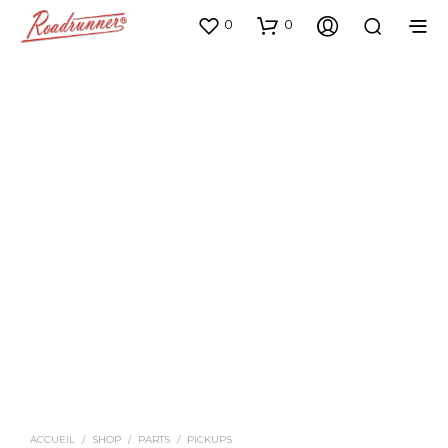
0
0
ACCUEIL
/
SHOP
/
PARTS
/
PICKUPS