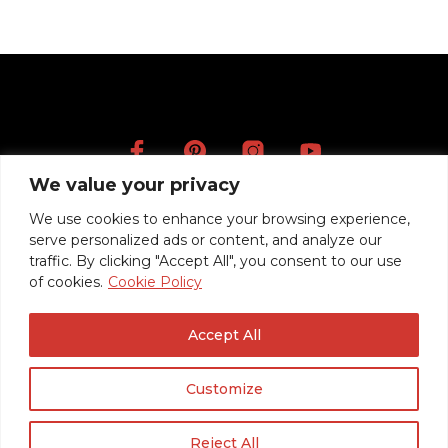
We value your privacy
Artists
We use cookies to enhance your browsing experience,
Videos
serve personalized ads or content, and analyze our
Press
traffic. By clicking "Accept All", you consent to our use
of cookies.
Cookie Policy
Mentions légales
Politique de confidentialité / RGPD
Accept All
Conditions Générales de Vente
Customize
© 2020 Roadrunner Guitars -
Créé avec ♥ à Nancy par HANDCRAFTED.
Reject All