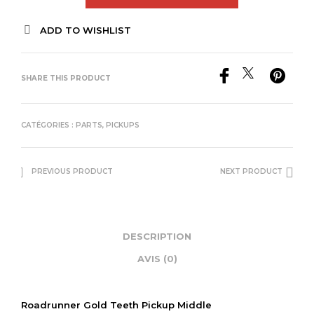
ADD TO WISHLIST
SHARE THIS PRODUCT
CATÉGORIES :
PARTS
,
PICKUPS
PREVIOUS PRODUCT
NEXT PRODUCT
DESCRIPTION
AVIS (0)
Roadrunner Gold Teeth Pickup Middle