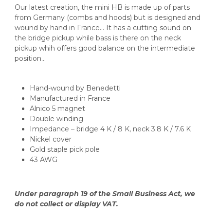
Our latest creation, the mini HB is made up of parts
from Germany (combs and hoods) but is designed and
wound by hand in France… It has a cutting sound on
the bridge pickup while bass is there on the neck
pickup whih offers good balance on the intermediate
position…
Hand-wound by Benedetti
Manufactured in France
Alnico 5 magnet
Double winding
Impedance – bridge 4 K / 8 K, neck 3.8 K / 7.6 K
Nickel cover
Gold staple pick pole
43 AWG
Under paragraph 19 of the Small Business Act, we
do not collect or display VAT.