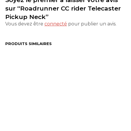
sur “Roadrunner CC rider Telecaster
Pickup Neck”
Vous devez être
connecté
pour publier un avis.
PRODUITS SIMILAIRES
125,00
€
180,00
€
Ajouter au panier
Ajouter au panier