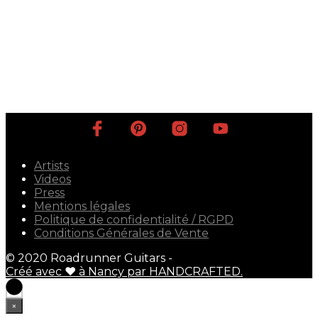
185,00
€
345,00
€
Ajouter au panier
Ajouter au panier
Artists
Videos
Press
Mentions légales
Politique de confidentialité / RGPD
Conditions Générales de Vente
© 2020 Roadrunner Guitars -
Créé avec ♥ à Nancy par HANDCRAFTED.
×