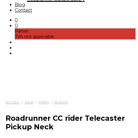
Blog
Contact
0
0
Panier
TVA not applicable
ACCUEIL
/
SHOP
/
PARTS
/
PICKUPS
Roadrunner CC rider Telecaster
Pickup Neck