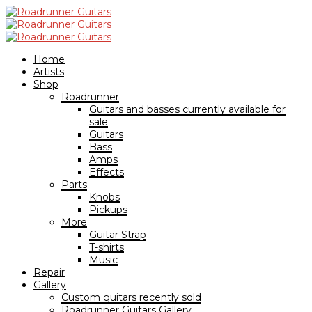
Home
Artists
Shop
Roadrunner
Guitars and basses currently available for
sale
Guitars
Bass
Amps
Effects
Parts
Knobs
Pickups
More
Guitar Strap
T-shirts
Music
Repair
Gallery
Custom guitars recently sold
Roadrunner Guitars Gallery