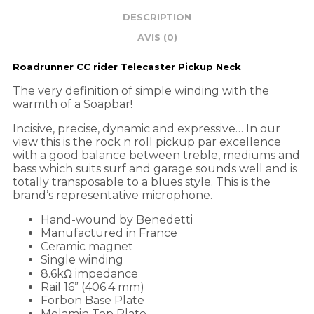
DESCRIPTION
AVIS (0)
Roadrunner CC rider Telecaster Pickup Neck
The very definition of simple winding with the
warmth of a Soapbar!
Incisive, precise, dynamic and expressive… In our
view this is the rock n roll pickup par excellence
with a good balance between treble, mediums and
bass which suits surf and garage sounds well and is
totally transposable to a blues style. This is the
brand’s representative microphone.
Hand-wound by Benedetti
Manufactured in France
Ceramic magnet
Single winding
8.6kΩ impedance
Rail 16” (406.4 mm)
Forbon Base Plate
Melamin Top Plate