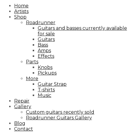
Home
Artists
Shop
Roadrunner
Guitars and basses currently available
for sale
Guitars
Bass
Amps
Effects
Parts
Knobs
Pickups
More
Guitar Strap
T-shirts
Music
Repair
Gallery
Custom guitars recently sold
Roadrunner Guitars Gallery
Blog
Contact