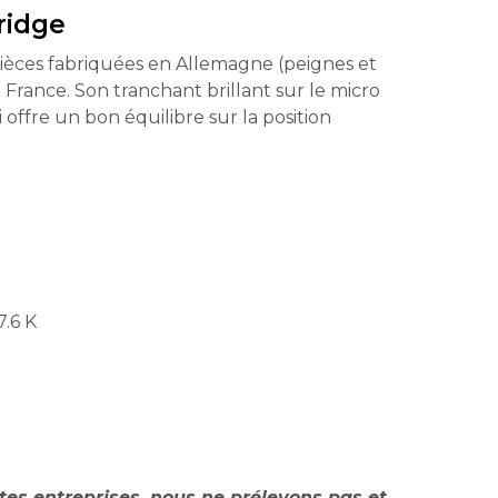
ridge
ièces fabriquées en Allemagne (peignes et
France. Son tranchant brillant sur le micro
offre un bon équilibre sur la position
7.6 K
ites entreprises, nous ne prélevons pas et