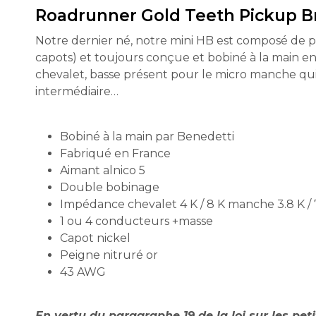
Roadrunner Gold Teeth Pickup B
Notre dernier né, notre mini HB est composé de p
capots) et toujours conçue et bobiné à la main en 
chevalet, basse présent pour le micro manche qui 
intermédiaire…
Bobiné à la main par Benedetti
Fabriqué en France
Aimant alnico 5
Double bobinage
Impédance chevalet 4 K / 8 K manche 3.8 K / 
1 ou 4 conducteurs +masse
Capot nickel
Peigne nitruré or
43 AWG
En vertu du paragraphe 19 de la loi sur les pet