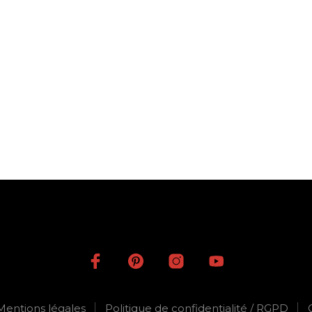
175,00
€
120,00
€
AJOUTER AU PANIER
AJOUTER AU PANIER
Mentions légales
Politique de confidentialité / RGPD