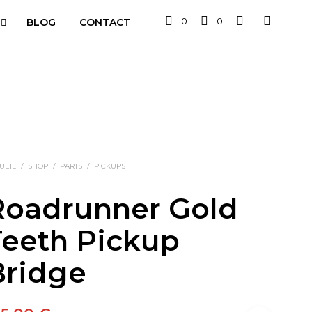
0
0
BLOG
CONTACT
UEIL
/
SHOP
/
PARTS
/
PICKUPS
Roadrunner Gold
Teeth Pickup
Bridge