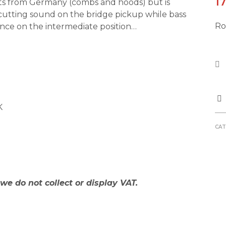
1
arts from Germany (combs and hoods) but is
cutting sound on the bridge pickup while bass
Ro
ance on the intermediate position…
K
CAT
we do not collect or display VAT.