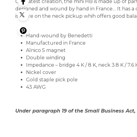
Our latest creation, the mini HB is made up of p
designed and wound by hand in France… It has a 
is there on the neck pickup whih offers good bal
Hand-wound by Benedetti
Manufactured in France
Alnico 5 magnet
Double winding
Impedance – bridge 4 K / 8 K, neck 3.8 K / 7.6 
Nickel cover
Gold staple pick pole
43 AWG
Under paragraph 19 of the Small Business Act, 