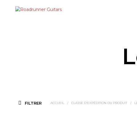
L
FILTRER
ACCUEIL
/
CLASSE D’EXPÉDITION DU PRODUIT
/
L