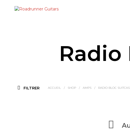
Radio 
FILTRER
ACCUEIL
/
SHOP
/
AMPS
/
RADIO BLOC SUITCA
Au