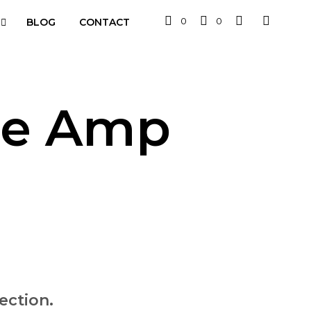
0
0
BLOG
CONTACT
ase Amp
ection.