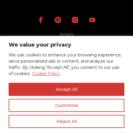
Artists
Videos
We value your privacy
Press
We use cookies to enhance your browsing experience,
Mentions légales
serve personalized ads or content, and analyze our
traffic. By clicking "Accept All", you consent to our use
Politique de confidentialité / RGPD
of cookies.
Cookie Policy
Conditions Générales de Vente
Accept All
© 2020 Roadrunner Guitars -
Créé avec ♥ à Nancy par HANDCRAFTED.
Customize
Reject All