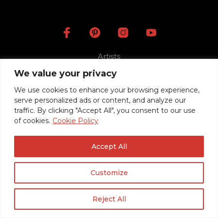
Artists
Videos
We value your privacy
Press
We use cookies to enhance your browsing experience,
Mentions légales
serve personalized ads or content, and analyze our
traffic. By clicking "Accept All", you consent to our use
Politique de confidentialité / RGPD
of cookies.
Cookie Policy
Conditions Générales de Vente
Accept All
© 2020 Roadrunner Guitars -
Créé avec ♥ à Nancy par HANDCRAFTED.
Customize
Reject All