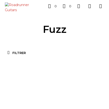
0
0
Fuzz
FILTRER
359,00
€
219,00
€
AJOUTER AU PANIER
AJOUTER AU PANIER