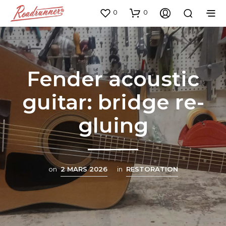
0
0
Fender acoustic
guitar: bridge re-
gluing
on
2 MARS 2026
in
RESTORATION