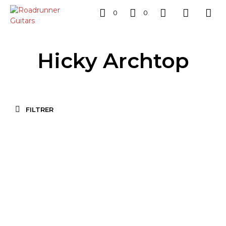
0
0
Hicky Archtop
FILTRER
949,00
€
AJOUTER AU PANIER