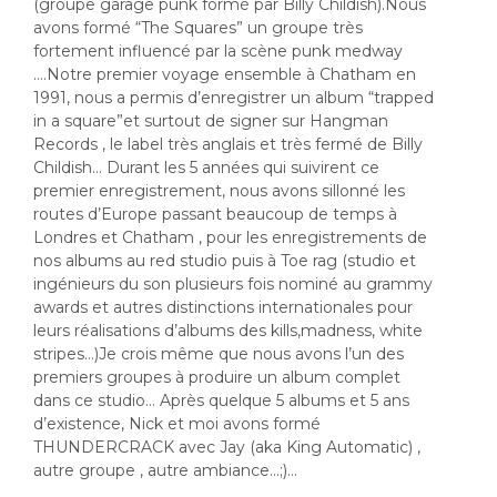
(groupe garage punk formé par Billy Childish).Nous
avons formé “The Squares” un groupe très
fortement influencé par la scène punk medway
….Notre premier voyage ensemble à Chatham en
1991, nous a permis d’enregistrer un album “trapped
in a square”et surtout de signer sur Hangman
Records , le label très anglais et très fermé de Billy
Childish… Durant les 5 années qui suivirent ce
premier enregistrement, nous avons sillonné les
routes d’Europe passant beaucoup de temps à
Londres et Chatham , pour les enregistrements de
nos albums au red studio puis à Toe rag (studio et
ingénieurs du son plusieurs fois nominé au grammy
awards et autres distinctions internationales pour
leurs réalisations d’albums des kills,madness, white
stripes…)Je crois même que nous avons l’un des
premiers groupes à produire un album complet
dans ce studio… Après quelque 5 albums et 5 ans
d’existence, Nick et moi avons formé
THUNDERCRACK avec Jay (aka King Automatic) ,
autre groupe , autre ambiance…;)…